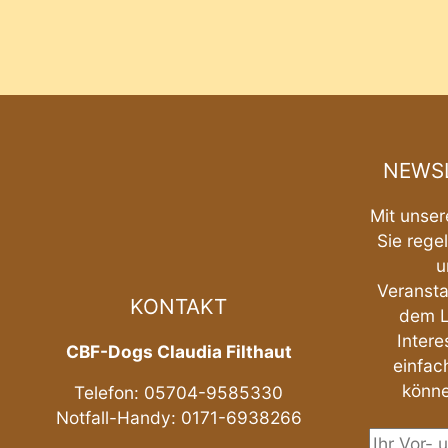
NEWSL
Mit unser
Sie rege
u
Veransta
KONTAKT
dem L
Intere
CBF-Dogs Claudia Filthaut
einfach
könne
Telefon: 05704-9585330
Notfall-Handy: 0171-6938266