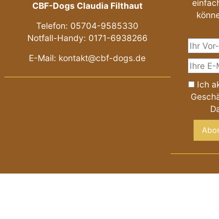
einfach
CBF-Dogs Claudia Filthaut
könne
Telefon: 05704-9585330
Notfall-Handy: 0171-6938266
E-Mail:
kontakt@cbf-dogs.de
Ich a
Gesch
Da