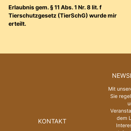
Erlaubnis gem. § 11 Abs. 1 Nr. 8 lit. f
Tierschutzgesetz (TierSchG) wurde mir
erteilt.
NEWSL
Mit unser
Sie rege
u
Veransta
dem L
KONTAKT
Intere